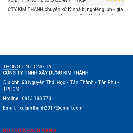
XỬ LÝ NHÀ NGHIÊNG Ở QUẬN 7 TPHCM
DỊ
CTY KIM THÀNH chuyên xử lý nhà bị nghiêng lún - gia
Ch
ận
cố móng nhà - nâng nhà lên cao. Quý khách có nhu
Xử
cầu liên hệ với chúng tôi để được tư vấn và phục vụ
vấ
tốt nhất, cảm ơn quý khách đã quan tâm và truy cập
vào website của chúng tôi.
THÔNG TIN CÔNG TY
CÔNG TY TNHH XÂY DỰNG KIM THÀNH
Địa chỉ: 68 Nguyễn Thái Học - Tân Thành - Tân Phú -
TPHCM
Hotline: 0913 188 778
Email: xdkimthanh2017@gmail.com
HỖ TRỢ KHÁCH HÀNG