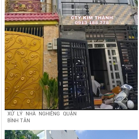
XỬ LÝ NHÀ NGHIÊNG QUẬN
BÌNH TÂN