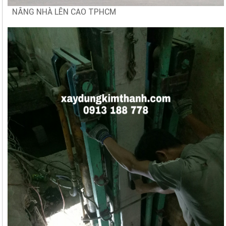
NÂNG NHÀ LÊN CAO TPHCM