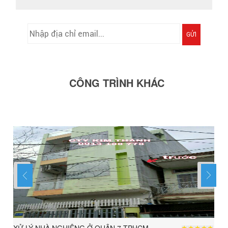
GỬI
CÔNG TRÌNH KHÁC