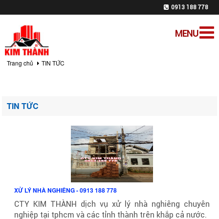
0913 188 778
MENU
Trang chủ
TIN TỨC
TIN TỨC
XỬ LÝ NHÀ NGHIÊNG - 0913 188 778
CTY KIM THÀNH dịch vụ xử lý nhà nghiêng chuyên
nghiệp tại tphcm và các tỉnh thành trên khắp cả nước.