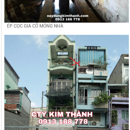
ÉP CỌC GIA CỐ MÓNG NHÀ